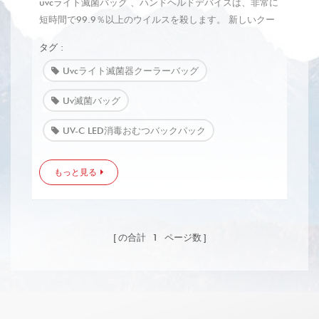
uvcライト滅菌バッグ 、ハンドヘルドデバイスは、非常に
短時間で99.9％以上のウイルスを殺します。 新しいクー
ラーバッグとおむつバッグ、私 クーラーバッグ/おむつバ
タグ :
ッグだけでなく、UV殺菌機能を備えたバッグです。この
ハンドヘルドデバイスは、 車、オフィス、自宅、屋外 わ
Uvcライト滅菌器クーラーバッグ
ずか数分ですべての身の回り品を無菌状態に保つことがで
Uv滅菌バッグ
きます。 ほとんどすべての人の心にコンロナウイルスが
あり、 LED紫外線消毒バッグを使用して、有害な細菌、
UV-C LED消毒おむつバックパック
細菌、ウイルスから家族を守るのに役立ちます。 テキス
タイル（服、靴下、下着など）、金属製品（病院）の悪い
もっと見る
ものを最大99.9％取り除く光でアイテムを濡らします 医
療器具、 キー...）、ガラス＆amp;セラミック（カップ、
ボトル...）、プラスチックおよびゴム製品（哺乳瓶、歯が
ため、おもちゃ）、携帯電話/ ipad / earplugなどの電子
の合計
1
ページ数
機器、化粧ブラシやその他の...