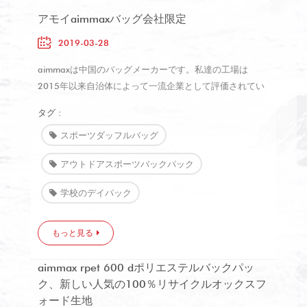
アモイaimmaxバッグ会社限定
2019-03-28
aimmaxは中国のバッグメーカーです。私達の工場は
2015年以来自治体によって一流企業として評価されてい
ます。 30年近くの経験が、バッグ製造のための統合シス
タグ :
テムを構築するのに役立ちます。 今日、aimmaxは合計
391人の従業員を持つ3つの製造工場の会社になり、首尾
スポーツダッフルバッグ
よくbsciを渡します。 私達が作り出したすべての種類の
アウトドアスポーツバックパック
革以外のバックパック、ラップトップバッグ、おむつバッ
グ、ダッフル/スポーツ/ジムバッグ、ソフトトロリーバッ
学校のデイパック
グ、ツールバッグ、トートバッグ、化粧バッグ、トイレッ
トペーパー、販促品 私達は引き渡す能力があります： 1
もっと見る
ヶ月あたりの50,000pcsバックパック 1ヶ月あたりの
20,000pcsラップトップバッグ 1ヶ月あたりの
500,000pcs昇進袋 私達は顧客および長期ビジネスで好評
aimmax rpet 600 dポリエステルバックパッ
を得るように努力します。 私たちの技術的専門知識と国
ク、新しい人気の100％リサイクルオックスフ
際的な管理基準を通して、私たちの顧客は...
ォード生地